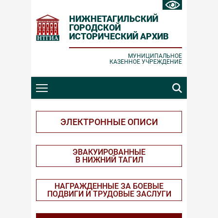
НИЖНЕТАГИЛЬСКИЙ
ГОРОДСКОЙ
ИСТОРИЧЕСКИЙ АРХИВ
Ошибка отправки
Заявка принята
МУНИЦИПАЛЬНОЕ
КАЗЕННОЕ УЧРЕЖДЕНИЕ
Проверьте корректность вводимых
Спасибо за обращение!
данных и повторите попытку.
ЗАКРЫТЬ
ЗАКРЫТЬ
ЭЛЕКТРОННЫЕ ОПИСИ
ЭВАКУИРОВАННЫЕ
В НИЖНИЙ ТАГИЛ
НАГРАЖДЕННЫЕ ЗА БОЕВЫЕ
ПОДВИГИ И ТРУДОВЫЕ ЗАСЛУГИ