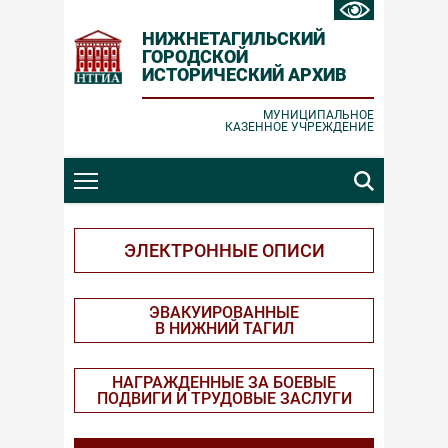
НИЖНЕТАГИЛЬСКИЙ
ГОРОДСКОЙ
ИСТОРИЧЕСКИЙ АРХИВ
Ошибка отправки
Заявка принята
МУНИЦИПАЛЬНОЕ
КАЗЕННОЕ УЧРЕЖДЕНИЕ
Проверьте корректность вводимых
Спасибо за обращение!
данных и повторите попытку.
ЗАКРЫТЬ
ЗАКРЫТЬ
ЭЛЕКТРОННЫЕ ОПИСИ
ЭВАКУИРОВАННЫЕ
В НИЖНИЙ ТАГИЛ
НАГРАЖДЕННЫЕ ЗА БОЕВЫЕ
ПОДВИГИ И ТРУДОВЫЕ ЗАСЛУГИ