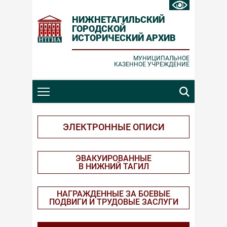
НИЖНЕТАГИЛЬСКИЙ
ГОРОДСКОЙ
ИСТОРИЧЕСКИЙ АРХИВ
Ошибка отправки
Заявка принята
МУНИЦИПАЛЬНОЕ
КАЗЕННОЕ УЧРЕЖДЕНИЕ
Проверьте корректность вводимых
Спасибо за обращение!
данных и повторите попытку.
ЗАКРЫТЬ
ЗАКРЫТЬ
ЭЛЕКТРОННЫЕ ОПИСИ
ЭВАКУИРОВАННЫЕ
В НИЖНИЙ ТАГИЛ
НАГРАЖДЕННЫЕ ЗА БОЕВЫЕ
ПОДВИГИ И ТРУДОВЫЕ ЗАСЛУГИ