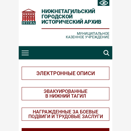
НИЖНЕТАГИЛЬСКИЙ
ГОРОДСКОЙ
ИСТОРИЧЕСКИЙ АРХИВ
Ошибка отправки
Заявка принята
МУНИЦИПАЛЬНОЕ
КАЗЕННОЕ УЧРЕЖДЕНИЕ
Проверьте корректность вводимых
Спасибо за обращение!
данных и повторите попытку.
ЗАКРЫТЬ
ЗАКРЫТЬ
ЭЛЕКТРОННЫЕ ОПИСИ
ЭВАКУИРОВАННЫЕ
В НИЖНИЙ ТАГИЛ
НАГРАЖДЕННЫЕ ЗА БОЕВЫЕ
ПОДВИГИ И ТРУДОВЫЕ ЗАСЛУГИ