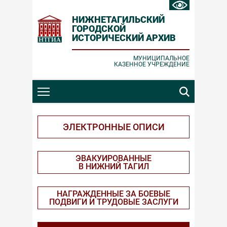
НИЖНЕТАГИЛЬСКИЙ
ГОРОДСКОЙ
ИСТОРИЧЕСКИЙ АРХИВ
Ошибка отправки
Заявка принята
МУНИЦИПАЛЬНОЕ
КАЗЕННОЕ УЧРЕЖДЕНИЕ
Проверьте корректность вводимых
Спасибо за обращение!
данных и повторите попытку.
ЗАКРЫТЬ
ЗАКРЫТЬ
ЭЛЕКТРОННЫЕ ОПИСИ
ЭВАКУИРОВАННЫЕ
В НИЖНИЙ ТАГИЛ
НАГРАЖДЕННЫЕ ЗА БОЕВЫЕ
ПОДВИГИ И ТРУДОВЫЕ ЗАСЛУГИ