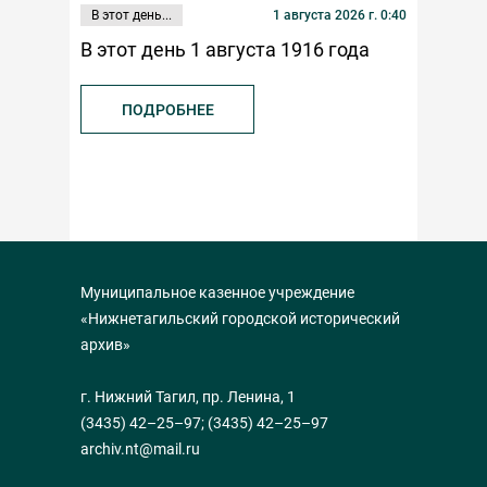
В этот день...
1 августа 2026 г. 0:40
Публикаци
В этот день 1 августа 1916 года
К 100-л
федерац
ПОДРОБНЕЕ
ПОД
Муниципальное казенное учреждение
«Нижнетагильский городской исторический
архив»
г. Нижний Тагил, пр. Ленина, 1
(3435) 42–25–97
;
(3435) 42–25–97
archiv.nt@mail.ru