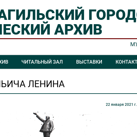
АГИЛЬСКИЙ
ГОРОД
ЕСКИЙ АРХИВ
М
Ошибка отправки
Заявка принята
ХИВ
ЧИТАЛЬНЫЙ ЗАЛ
ВЫСТАВКИ
КОНТАК
Проверьте корректность вводимых
Спасибо за обращение!
данных и повторите попытку.
ЛЬИЧА ЛЕНИНА
ЗАКРЫТЬ
ЗАКРЫТЬ
22 января 2021 г.