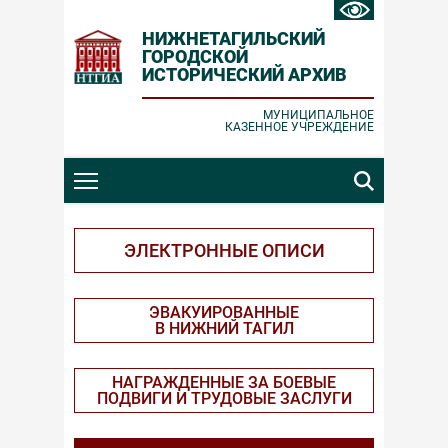
НИЖНЕТАГИЛЬСКИЙ
ГОРОДСКОЙ
ИСТОРИЧЕСКИЙ АРХИВ
Ошибка отправки
Заявка принята
МУНИЦИПАЛЬНОЕ
КАЗЕННОЕ УЧРЕЖДЕНИЕ
Проверьте корректность вводимых
Спасибо за обращение!
данных и повторите попытку.
ЗАКРЫТЬ
ЗАКРЫТЬ
ЭЛЕКТРОННЫЕ ОПИСИ
ЭВАКУИРОВАННЫЕ
В НИЖНИЙ ТАГИЛ
НАГРАЖДЕННЫЕ ЗА БОЕВЫЕ
ПОДВИГИ И ТРУДОВЫЕ ЗАСЛУГИ