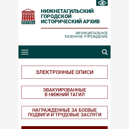
НИЖНЕТАГИЛЬСКИЙ
ГОРОДСКОЙ
ИСТОРИЧЕСКИЙ АРХИВ
Ошибка отправки
Заявка принята
МУНИЦИПАЛЬНОЕ
КАЗЕННОЕ УЧРЕЖДЕНИЕ
Проверьте корректность вводимых
Спасибо за обращение!
данных и повторите попытку.
ЗАКРЫТЬ
ЗАКРЫТЬ
ЭЛЕКТРОННЫЕ ОПИСИ
ЭВАКУИРОВАННЫЕ
В НИЖНИЙ ТАГИЛ
НАГРАЖДЕННЫЕ ЗА БОЕВЫЕ
ПОДВИГИ И ТРУДОВЫЕ ЗАСЛУГИ